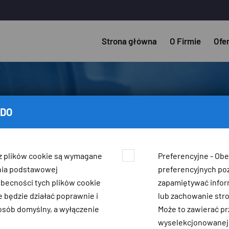
Strona główna
O Firmie
Ofe
ODO
z plików cookie są wymagane
Preferencyjne - Ob
nia podstawowej
preferencyjnych po
obecności tych plików cookie
zapamiętywać infor
 będzie działać poprawnie i
lub zachowanie str
sób domyślny, a wyłączenie
Może to zawierać 
wyselekcjonowanej w