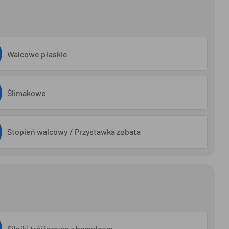
Walcowe płaskie
Ślimakowe
Stopień walcowy / Przystawka zębata
Silniki trójfazowe z hamulcem