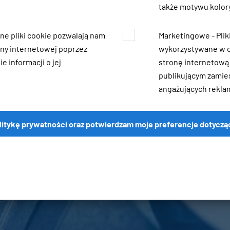
także motywu kolory
zne pliki cookie pozwalają nam
Marketingowe - Pli
ny internetowej poprzez
wykorzystywane w c
e informacji o jej
stronę internetową
publikującym zamie
angażujących rekla
litykę prywatności oraz potwierdzam moje preferencje dotyczą
Oferta
Strona główna
Oferta