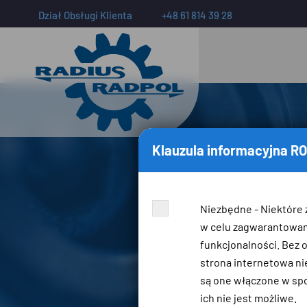
Dział Obsługi Klienta
+48 61 814 39 28
Klauzula informacyjna R
Niezbędne - Niektóre 
w celu zagwarantowa
funkcjonalności. Bez 
strona internetowa nie
są one włączone w spo
ich nie jest możliwe.