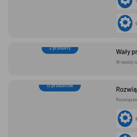
2 produkty
Wały p
Wały przegubowe
W naszej o
13 produktów
Rozwią
Rozwiązania dedykowane
Rozwiązani