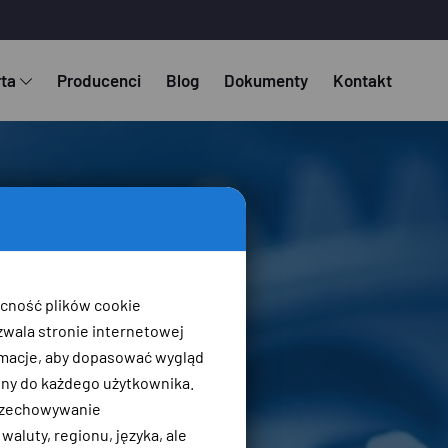
rta
Producenci
Blog
Dokumenty
Kontakt
ecność plików cookie
zwala stronie internetowej
macje, aby dopasować wygląd
ony do każdego użytkownika.
przechowywanie
aluty, regionu, języka, ale