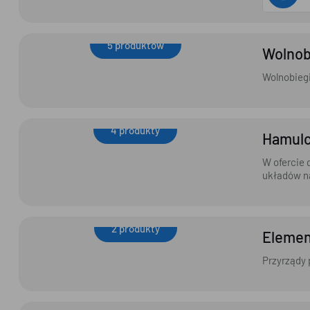
5 produktów
Wolnob
Wolnobiegi
Wolnobieg
4 produkty
Hamulc
Hamulce przemysłowe
W ofercie
układów 
2 produkty
Elemen
Elementy mocujące
Przyrządy