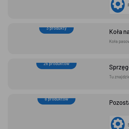
3 produkty
Koła n
Koła napędowe
Koła paso
26 produktów
Sprzęg
Sprzęgła
Tu znajdzi
8 produktów
Pozost
Pozostałe elementy napędowe