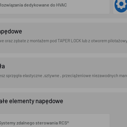
Rozwiązania dedykowane do HVAC
apędowe
we oraz zębate z montażem pod TAPER LOCK lub z otworem pilotażow
ła
esz sprzęgła elastyczne ,sztywne , przeciążeniowe niezawodnych mar
ałe elementy napędowe
Systemy zdalnego sterowania RCS®