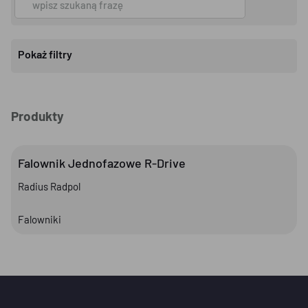
odpowiednich i angażujących reklam.
Akceptuję politykę prywatności oraz potwierdzam
Pokaż filtry
moje preferencje dotyczące ciasteczek
Produkty
Falownik Jednofazowe R-Drive
Radius Radpol
Falowniki