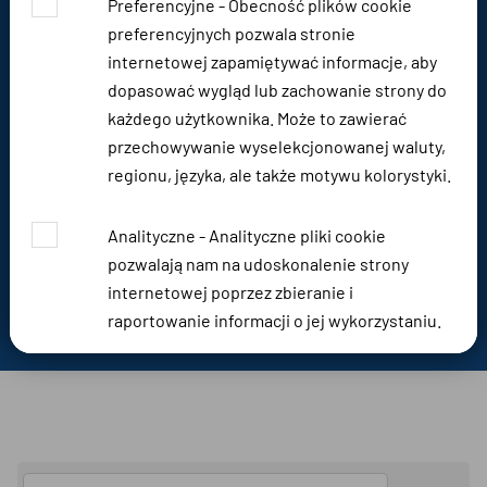
Preferencyjne - Obecność plików cookie
preferencyjnych pozwala stronie
Strona główna
Oferta
Falowniki
Falowniki
internetowej zapamiętywać informacje, aby
dopasować wygląd lub zachowanie strony do
każdego użytkownika. Może to zawierać
przechowywanie wyselekcjonowanej waluty,
regionu, języka, ale także motywu kolorystyki.
Analityczne - Analityczne pliki cookie
pozwalają nam na udoskonalenie strony
internetowej poprzez zbieranie i
raportowanie informacji o jej wykorzystaniu.
Marketingowe - Pliki cookie marketingowe są
wykorzystywane w celu śledzenia
odwiedzających stronę internetową w celu
umożliwienia publikującym zamieszczanie