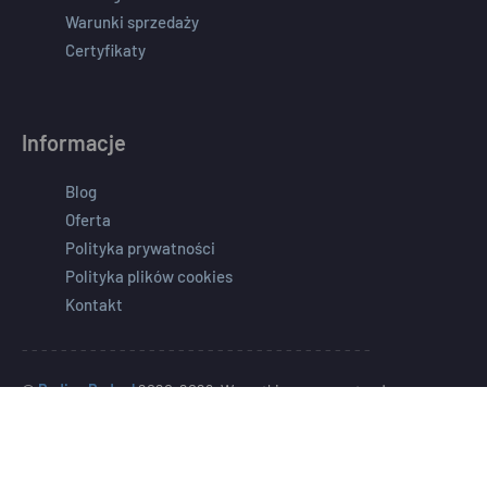
Warunki sprzedaży
Certyfikaty
Informacje
Blog
Oferta
Polityka prywatności
Polityka plików cookies
Kontakt
- - - - - - - - - - - - - - - - - - - - - - - - - - - - - - - - - - - -
©
Radius Radpol
2020-2026. Wszystkie prawa zastrzeżone.
dev by
WEBprojekt
Zmień ustawienia plików cookies