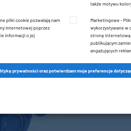
także motywu kolory
zne pliki cookie pozwalają nam
Marketingowe - Pli
ny internetowej poprzez
wykorzystywane w c
e informacji o jej
stronę internetową
publikującym zamie
angażujących rekla
litykę prywatności oraz potwierdzam moje preferencje dotyczą
ły i przeguby przemysł
Strona główna
Wały i przeguby przemysłowe