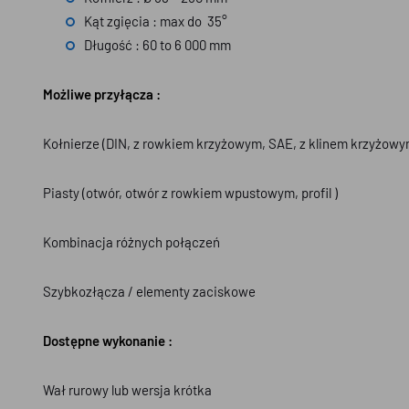
Kąt zgięcia : max do 35°
Długość : 60 to 6 000 mm
Możliwe przyłącza :
Kołnierze (DIN, z rowkiem krzyżowym, SAE, z klinem krzyżowy
Piasty (otwór, otwór z rowkiem wpustowym, profil )
Kombinacja różnych połączeń
Szybkozłącza / elementy zaciskowe
Dostępne wykonanie :
Wał rurowy lub wersja krótka