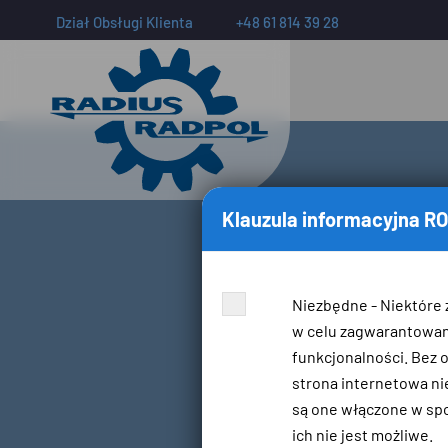
Dział Obsługi Klienta
+48 61 814 39 28
Klauzula informacyjna R
Niezbędne - Niektóre 
w celu zagwarantowa
funkcjonalności. Bez 
strona internetowa nie
są one włączone w spo
ich nie jest możliwe.