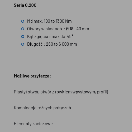
Seria 0.200
Md max: 100 to 1300 Nm
Otwory w piastach : Ø 18– 40 mm
Kąt zgięcia : max do 45°
Długość : 260 to 6 000 mm
Możliwe przyłacza:
Piasty (otwór, otwór z rowkiem wpystowym, profil)
Kombinacja różnych połączeń
Elementy zaciskowe