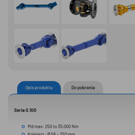
Opis produktu
Do pobrania
Seria 0.100
Md max: 250 to 35.000 Nm
Kołnierz : Ø 58 – 250 mm