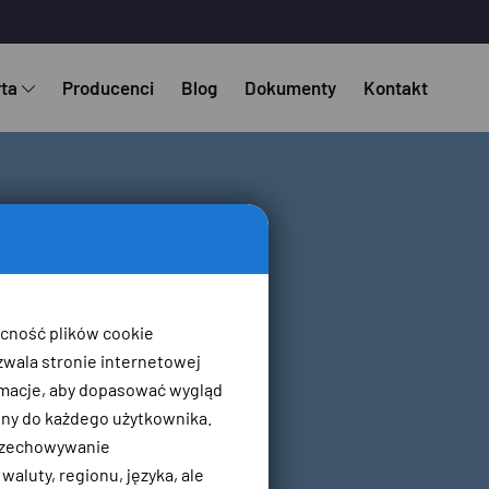
rta
Producenci
Blog
Dokumenty
Kontakt
ecność plików cookie
zwala stronie internetowej
macje, aby dopasować wygląd
ony do każdego użytkownika.
przechowywanie
aluty, regionu, języka, ale