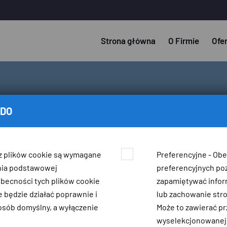
Strona główna
O Firmie
Ofe
ODO
z plików cookie są wymagane
Preferencyjne - Ob
nia podstawowej
preferencyjnych po
obecności tych plików cookie
zapamiętywać infor
 będzie działać poprawnie i
lub zachowanie str
sób domyślny, a wyłączenie
Może to zawierać 
wyselekcjonowanej w